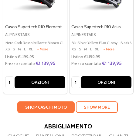
Casco Supertech R10 Element
Casco Supertech R10 Arius
ALPINESTARS
ALPINESTARS
Nero Carb Rosso brillante Bianco Gl
Nero Carb Argento Nero lucido
Blk Silver Yellow Fluo Glossy
Black Whi
XS
S
M
L
XL
+ More
XS
S
M
L
XL
+ More
Listino
€1 199,95
Listino
€1 199,95
€1 139,95
€1 139,95
Prezzo scontato
Prezzo scontato
Quantità:
Quantità:
OPZIONI
OPZIONI
SHOP CASCHI MOTO
SHOW MORE
ABBIGLIAMENTO