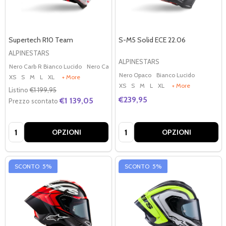
Supertech R10 Team
S-M5 Solid ECE 22.06
ALPINESTARS
ALPINESTARS
Nero Carb R Bianco Lucido
Nero Carb R Fluo D Blu Matt
Nero Opaco
Bianco Lucido
XS
S
M
L
XL
+ More
XS
S
M
L
XL
+ More
Listino
€1 199,95
€239,95
€1 139,05
Prezzo scontato
Quantità:
Quantità:
OPZIONI
OPZIONI
SCONTO
5%
SCONTO
5%