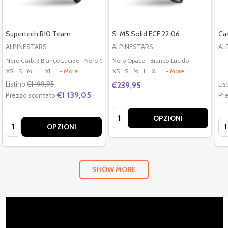
Supertech R10 Team
S-M5 Solid ECE 22.06
Ca
ALPINESTARS
ALPINESTARS
AL
Nero Carb R Bianco Lucido
Nero Carb R Fluo D Blu Matt
Nero Opaco
Bianco Lucido
XS
S
M
L
XL
+ More
XS
S
M
L
XL
+ More
Listino
€1 199,95
Lis
€239,95
€1 139,05
Prezzo scontato
Pr
Quantità:
OPZIONI
Quantità:
Qu
OPZIONI
SHOW MORE