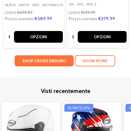
M9
M10
M10.5
BLACK
WHITE
RED
ANTHRACITE/BLACK/RED
BLACK/WHITE
+ More
Listino
€699,90
Listino
€539,99
€589,99
€379,99
Prezzo scontato
Prezzo scontato
Quantità:
Quantità:
OPZIONI
OPZIONI
SHOP CROSS ENDURO
SHOW MORE
Visti recentemente
SCONTO
23%