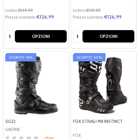
Listino
€149,99
Listino
€149,99
€126,99
€126,99
Prezzo scontato
Prezzo scontato
Quantità:
Quantità:
OPZIONI
OPZIONI
SCONTO
16%
SCONTO
30%
SG22
FOX STIVALI MX INSTINCT
GAERNE
FOX
41
42
43
44
45
+ More