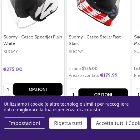
Suomy - Casco Speedjet Plain
Suomy - Casco Stellar Fast
Suo
White
Stars
Mat
SUOMY
SUOMY
SU
Listino
$235.00
Lis
€275,00
€179,99
Prezzo scontato
Pr
Quantità:
OPZIONI
Quantità:
Qu
OPZIONI
Utilizziamo i cookie (e altre tecnologie simili) per raccogliere
dati e migliorare la tua esperienza di acquisto.
Impostazioni
Rigetta tutti
Accetta tutti i Coo
Explore Popular Articles