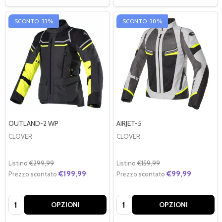
SCONTO
33%
SCONTO
38%
OUTLAND-2 WP
AIRJET-5
CLOVER
CLOVER
Listino
€299,99
Listino
€159,99
€199,99
€99,99
Prezzo scontato
Prezzo scontato
Quantità:
Quantità:
OPZIONI
OPZIONI