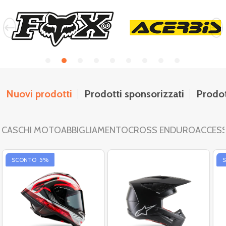
Nuovi prodotti
Prodotti sponsorizzati
Prodot
CASCHI MOTO
ABBIGLIAMENTO
CROSS ENDURO
ACCES
SCONTO
5%