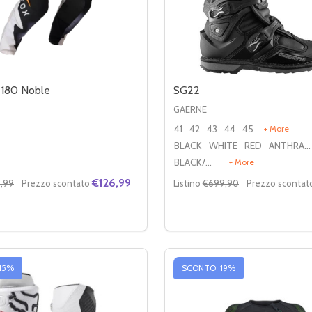
 180 Noble
SG22
GAERNE
41
42
43
44
45
+ More
BLACK
WHITE
RED
ANTHRACITE/BLACK/RED
BLACK/WHITE
+ More
€126,99
,99
Prezzo scontato
Listino
€699,90
Prezzo scontat
Quantità:
RE LA QUANTITÀ DI PANTALONI 180 NOBLE
MENTA LA QUANTITÀ DI PANTALONI 180 NOBLE
DIMINUIRE LA QUANTITÀ 
AUMENTA LA QUANT
OPZIONI
OPZIONI
15%
SCONTO
19%