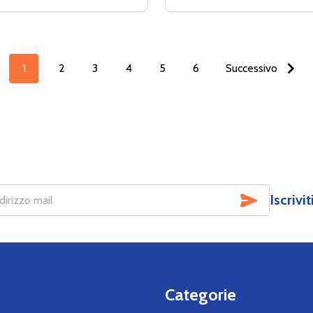
5 JUNIOR BIANCO
E 3.5 JUNIOR BIANCO
RE LA QUANTITÀ DI LEATT NECK BRACE 5.5 S/M
MENTA LA QUANTITÀ DI LEATT NECK BRACE 5.5 S/M
DIMINUIRE LA QUANTITÀ D
AUMENTA LA QUANTI
AGGIUNGI AL CARRELLO
AGGIUNGI AL C
1
2
3
4
5
6
Successivo
SOTTOSCR
Iscrivi
Categorie