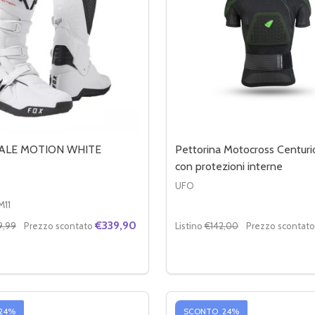
VALE MOTION WHITE
Pettorina Motocross Centur
con protezioni interne
UFO
M11
€339,90
9,99
Prezzo scontato
Listino
€142,00
Prezzo scontato
Quantità:
 BLACK
TION BLACK
RE LA QUANTITÀ DI FOX STIVALE MOTION WHITE
MENTA LA QUANTITÀ DI FOX STIVALE MOTION WHITE
DIMINUIRE LA QUANTITÀ
AUMENTA LA QUANT
OPZIONI
OPZIONI
24%
SCONTO
24%