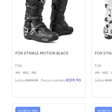
FOX STIVALE MOTION BLACK
FOX STI
FOX
FOX
M9
M10
M11
M9
M10
€339,90
Listino
€399,99
Prezzo scontato
Listino
€39
Quantità:
Quantità:
DIMINUIRE LA QUANTITÀ DI FOX STIVALE MOTION
AUMENTA LA QUANTITÀ DI FOX STIVALE MO
DIMINUI
AU
OPZIONI
SCONTO
16%
SCONTO