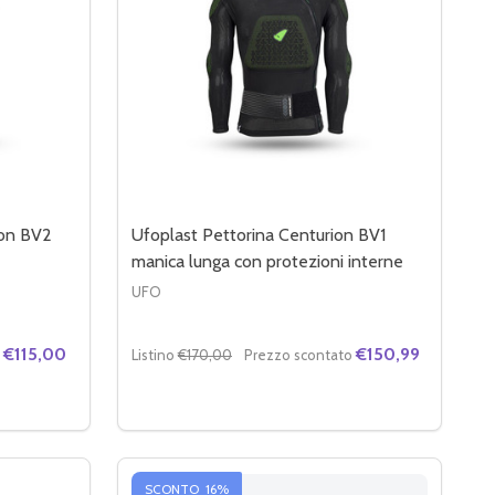
ion BV2
Ufoplast Pettorina Centurion BV1
manica lunga con protezioni interne
UFO
€115,00
€150,99
Listino
€170,00
Prezzo scontato
Quantità:
 DI PETTORINA MOTOCROSS CENTURION BV2 CON PROTEZI
ITÀ DI PETTORINA MOTOCROSS CENTURION BV2 CON PRO
DIMINUIRE LA QUANTITÀ DI UFOPLAST PE
AUMENTA LA QUANTITÀ DI UFOPLAS
OPZIONI
SCONTO
16%