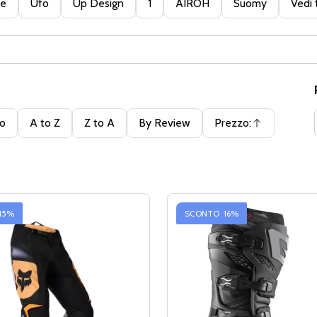
te
Ufo
Up Design
1
AIROH
Suomy
Vedi 
to
A to Z
Z to A
By Review
Prezzo:
Ascendente
15%
SCONTO
16%