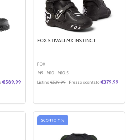
FOX STIVALI MX INSTINCT
FOX
M9
M10
M10.5
€589,99
€379,99
o
Listino
€539,99
Prezzo scontato
Quantità:
DI SG22
ITÀ DI SG22
DIMINUIRE LA QUANTITÀ DI FOX STIVALI M
AUMENTA LA QUANTITÀ DI FOX STIVA
OPZIONI
SCONTO
11%