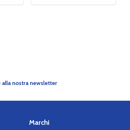
I LEATT NECK BRACE 5.5 L/XL
TÀ DI LEATT NECK BRACE 5.5 L/XL
DIMINUIRE LA QUANTITÀ DI COPIA DI AV
AUMENTA LA QUANTITÀ DI COPIA DI
ARRELLO
OPZIONI
IVI
ti alla nostra newsletter
Marchi