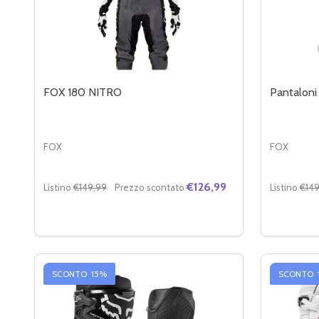
FOX 180 NITRO
Pantaloni
FOX
FOX
€126,99
Listino
€149,99
Prezzo scontato
Listino
€149
Quantità:
Quantità:
DIMINUIRE LA QUANTITÀ DI FOX 180 NITRO
AUMENTA LA QUANTITÀ DI FOX 180 NITRO
DIMINUI
AU
OPZIONI
SCONTO
15%
SCONTO