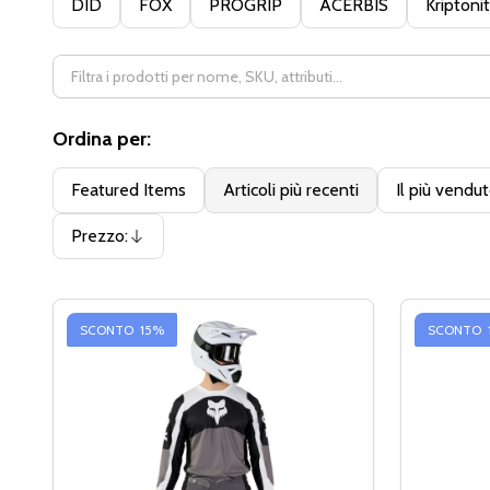
DID
FOX
PROGRIP
ACERBIS
Kriptoni
Ordina per:
Featured Items
Articoli più recenti
Il più vendu
Prezzo:
Discendente
SCONTO
15%
SCONTO