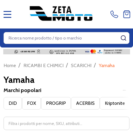
MENU
Cerca
CE
/
/
/
Home
RICAMBI E CHIMICI
SCARICHI
Yamaha
Yamaha
Marchi popolari
Filter
DID
FOX
PROGRIP
ACERBIS
Kriptonite
By