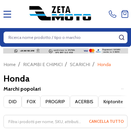
MENU
Cerca
CE
/
/
/
Home
RICAMBI E CHIMICI
SCARICHI
Honda
Honda
Marchi popolari
Filter
DID
FOX
PROGRIP
ACERBIS
Kriptonite
By
CANCELLA TUTTO