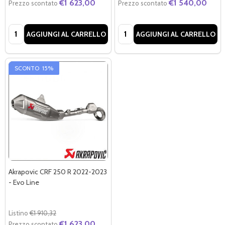
€1 623,00
€1 540,00
Prezzo scontato
Prezzo scontato
Quantità:
Quantità:
AGGIUNGI AL CARRELLO
AGGIUNGI AL CARRELLO
SCONTO
15%
Akrapovic CRF 250 R 2022-2023
- Evo Line
Listino
€1 910,32
€1 623,00
Prezzo scontato