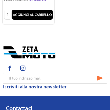
Quantità:
AGGIUNGI AL CARRELLO
Footer
Start
SOT
Indirizzo
Iscriviti alla nostra newsletter
mail
Contattaci