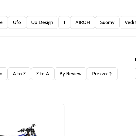
te
Ufo
Up Design
1
AIROH
Suomy
Vedi 
to
A to Z
Z to A
By Review
Prezzo:
Ascendente