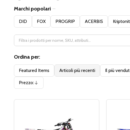
Marchi popolari
Filter
DID
FOX
PROGRIP
ACERBIS
Kriptoni
By
Ordina per:
Featured Items
Articoli più recenti
Il più vendu
Prezzo:
Discendente