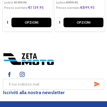
Listino
€1 199,95
Listino
€999,95
€1 139,95
€899,95
Prezzo scontato
Prezzo scontato
Quantità:
Quantità:
OPZIONI
OPZIONI
Footer
Start
SOT
Indirizzo
Iscriviti alla nostra newsletter
mail