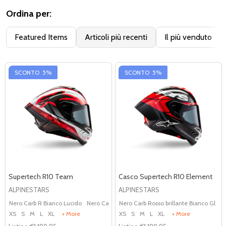
Ordina per:
Featured Items
Articoli più recenti
Il più venduto
SCONTO
5%
SCONTO
5%
Supertech R10 Team
Casco Supertech R10 Element
ALPINESTARS
ALPINESTARS
Nero Carb R Bianco Lucido
Nero Carb R Fluo D Blu Matt
Nero Carb Rosso brillante Bianco Gl
N
XS
S
M
L
XL
+ More
XS
S
M
L
XL
+ More