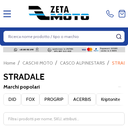
MENU
Cerca
CE
/
/
/
Home
CASCHI MOTO
CASCO ALPINESTARS
STRAD
STRADALE
Marchi popolari
Filter
DID
FOX
PROGRIP
ACERBIS
Kriptonite
By