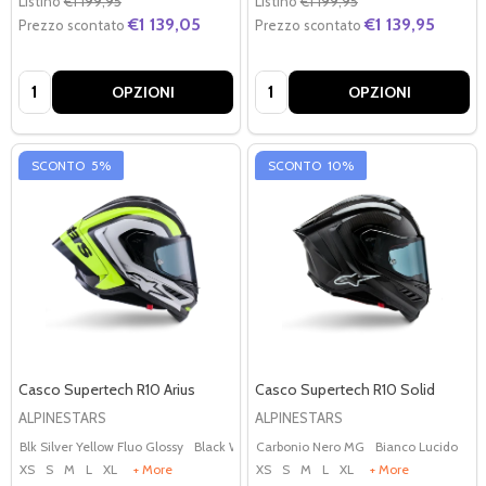
Listino
€1 199,95
Listino
€1 199,95
€1 139,05
€1 139,95
Prezzo scontato
Prezzo scontato
Quantità:
Quantità:
OPZIONI
OPZIONI
SCONTO
5%
SCONTO
10%
Casco Supertech R10 Arius
Casco Supertech R10 Solid
ALPINESTARS
ALPINESTARS
Blk Silver Yellow Fluo Glossy
Black White Blue Glossy
Carbonio Nero MG
Black White Double Red
Bianco Lucido
XS
S
M
L
XL
+ More
XS
S
M
L
XL
+ More