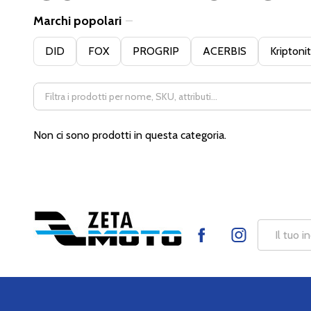
Marchi popolari
Filter
DID
FOX
PROGRIP
ACERBIS
Kriptoni
By
Non ci sono prodotti in questa categoria.
Footer
Indirizzo
Start
mail