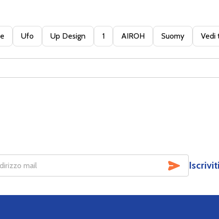
te
Ufo
Up Design
1
AIROH
Suomy
Vedi 
SOTTOSCR
Iscrivi