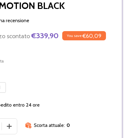
 MOTION BLACK
una recensione
€339,90
zo scontato
€60,09
You save
ta
1
pedito entro 24 ore
Scorta attuale:
0
E LA QUANTITÀ DI FOX STIVALE MOTION BLACK
AUMENTA LA QUANTITÀ DI FOX STIVALE MOTION BLACK