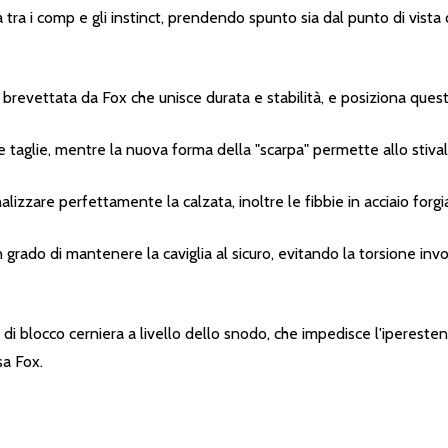
a i comp e gli instinct, prendendo spunto sia dal punto di vista de
brevettata da Fox che unisce durata e stabilità, e posiziona quest
taglie, mentre la nuova forma della "scarpa" permette allo stivale 
lizzare perfettamente la calzata, inoltre le fibbie in acciaio forgi
rado di mantenere la caviglia al sicuro, evitando la torsione involo
a di blocco cerniera a livello dello snodo, che impedisce l'ipereste
sa Fox.