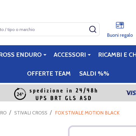
CERCA
Buoni regalo
ROSS ENDURO
ACCESSORI
RICAMBI E CH
OFFERTE TEAM
SALDI %%
/
/
URO
STIVALI CROSS
FOX STIVALE MOTION BLACK