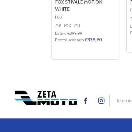
FOX STIVALE MOTION
WHITE
FOX
M9
M10
M11
L
Listino
€399,99
€339,90
Prezzo scontato
Quantità:
DIMINUIRE LA QUANTITÀ DI FOX 
AUMENTA LA QUANTITÀ DI 
OPZIONI
Footer
Indirizzo
Start
mail