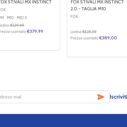
FOX STIVALI MX INSTINCT
FOX STIVALI MX INSTINCT
2.0 - TAGLIA M10
FOX
FOX
M9
M10
M10.5
istino
€539,99
€379,99
Prezzo scontato
Listino
€539,99
€389,00
Prezzo scontato
Quantità:
Quantità:
DIMINUIRE LA QUANTITÀ DI FOX STIVALI MX INSTINCT
AUMENTA LA QUANTITÀ DI FOX STIVALI MX INSTINCT
OPZIONI
DIMINUIRE LA QUANTITÀ D
AUMENTA LA QUANTI
AGGIUNGI AL
STIVALE MOTION WHITE
FOX STIVALE MOTION WHITE
CARRELLO
SOTTOSCR
Iscrivi