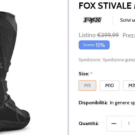
FOX STIVALE
Scrivi 
Listino
€399,99
Prez
15%
Sconto
Spedizione:
Spedizione gratui
Size:
*
M9
M10
M1
Disponibilità:
In genere s
DIMINUIR
Quantità: