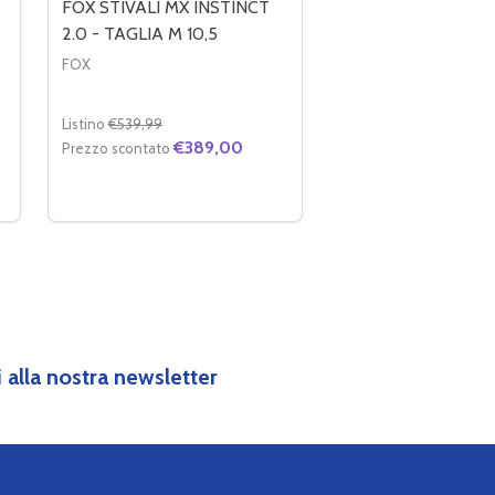
FOX STIVALI MX INSTINCT
2.0 - TAGLIA M 10,5
FOX
Listino
€539,99
€389,00
Prezzo scontato
Quantità:
I FOX STIVALI MX INSTINCT 2.0 - TAGLIA M10
TÀ DI FOX STIVALI MX INSTINCT 2.0 - TAGLIA M10
DIMINUIRE LA QUANTITÀ DI FOX STIVALI MX INSTINC
AUMENTA LA QUANTITÀ DI FOX STIVALI MX INS
AGGIUNGI AL
CARRELLO
IVI
ti alla nostra newsletter