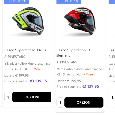
SCONTO
5%
SCONTO
5%
S
Casco Supertech R10 Arius
Casco Supertech R10
Cas
Element
ALPINESTARS
ALP
ALPINESTARS
Blk Silver Yellow Fluo Glossy
Black White Blue Glossy
Black White Double Red
Car
XS
S
M
L
XL
+ More
Nero Carb Rosso brillante Bianco Gl
Nero
XS
XS
S
M
L
XL
+ More
Listino
€1 199,95
List
€1 139,95
Listino
€1 199,95
Prezzo scontato
Pre
€1 139,95
Prezzo scontato
Quantità:
Qua
OPZIONI
Quantità:
OPZIONI