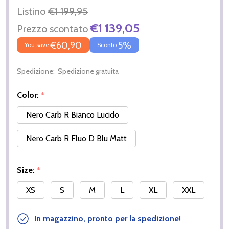
Listino
€1 199,95
€1 139,05
Prezzo scontato
€60,90
5%
You save
Sconto
Spedizione:
Spedizione gratuita
Color:
*
Nero Carb R Bianco Lucido
Nero Carb R Fluo D Blu Matt
Size:
*
XS
S
M
L
XL
XXL
In magazzino, pronto per la spedizione!