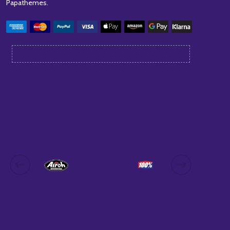
Papathemes
.