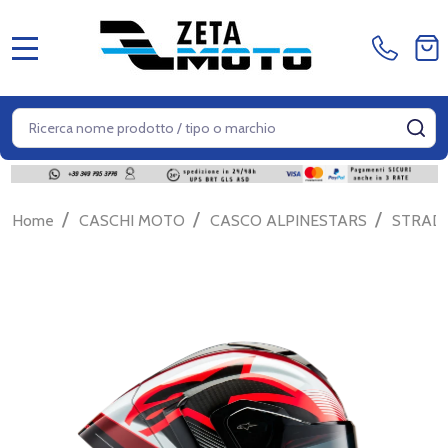
MENU
Cerca
CE
/
/
/
Home
CASCHI MOTO
CASCO ALPINESTARS
STRAD