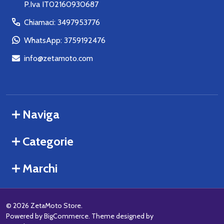
P.Iva IT02160930687
Chiamaci: 3497953776
WhatsApp: 3759192476
info@zetamoto.com
Naviga
Categorie
Marchi
©
2026
ZetaMoto Store.
Powered by
BigCommerce
. Theme designed by