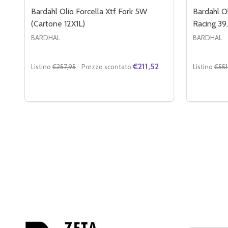
Bardahl Olio Forcella Xtf Fork 5W
Bardahl O
(Cartone 12X1L)
Racing 39
BARDHAL
BARDHAL
€211,52
Listino
€257,95
Prezzo scontato
Listino
€551
Quantità:
Quantità:
DIMINUIRE LA QUANTITÀ DI BARDAHL OLIO FORCE
AUMENTA LA QUANTITÀ DI BARDAHL OLIO FO
DIMINUI
AU
AGGIUNGI AL CARRELLO