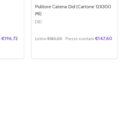
Pulitore Catena Did (Cartone 12X300
Ml)
DID
€196,72
€147,60
o
Listino
€180,00
Prezzo scontato
Quantità:
ACING 39.67 10W-60 (CARTONE 12X1L)
60 RACING 39.67 10W-60 (CARTONE 12X1L)
 DI GRASSO CATENA DID (CARTONE 12X300ML)
ITÀ DI GRASSO CATENA DID (CARTONE 12X300ML)
DIMINUIRE LA QUANTITÀ DI PULITORE CAT
AUMENTA LA QUANTITÀ DI PULITORE
ARRELLO
AGGIUNGI AL CARRELLO