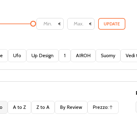
UPDATE
€
€
te
Ufo
Up Design
1
AIROH
Suomy
Vedi 
to
A to Z
Z to A
By Review
Prezzo:
Ascendente