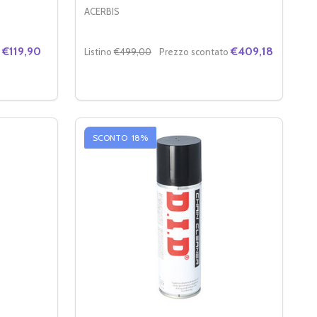
ACERBIS
€119,90
€409,18
Listino
€499,00
Prezzo scontato
Quantità:
W-50 (BAG IN BOX 20L)
+ 10W-50 (BAG IN BOX 20L)
 DI PULITORE CATENA WD-40 (CARTONE 12X400 ML)
ITÀ DI PULITORE CATENA WD-40 (CARTONE 12X400 ML)
DIMINUIRE LA QUANTITÀ DI ACERBIS CAVA
AUMENTA LA QUANTITÀ DI ACERBIS 
ARRELLO
AGGIUNGI AL CARRELLO
SCONTO
18%