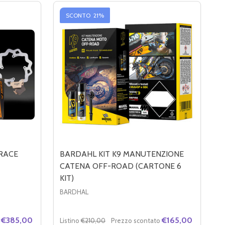
SCONTO
21%
-RACE
BARDAHL KIT K9 MANUTENZIONE
CATENA OFF-ROAD (CARTONE 6
KIT)
BARDHAL
€385,00
€165,00
Listino
€210,00
Prezzo scontato