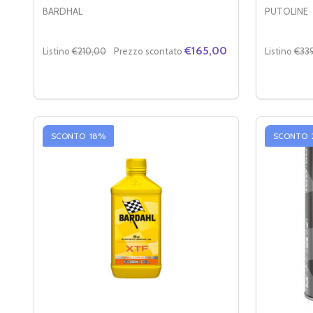
BARDHAL
PUTOLINE
€165,00
Listino
€210,00
Prezzo scontato
Listino
€33
Quantità:
Quantità:
DIMINUIRE LA QUANTITÀ DI BARDAHL KIT K9 MAN
AUMENTA LA QUANTITÀ DI BARDAHL KIT K9
DIMINUI
AU
AGGIUNGI AL CARRELLO
SCONTO
18%
SCONTO