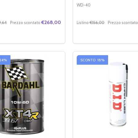
WD-40
€268,00
9,64
Prezzo scontato
Listino
€156,00
Prezzo scontato
Quantità:
UTENZIONE CATENA STRADALE (CARTONE 6 KIT)
 MANUTENZIONE CATENA STRADALE (CARTONE 6 KIT)
RE LA QUANTITÀ DI PUTOLINE ESTER TECH OFF ROAD 4+ 10
MENTA LA QUANTITÀ DI PUTOLINE ESTER TECH OFF ROAD 4
DIMINUIRE LA QUANTITÀ
AUMENTA LA QUANT
AGGIUNGI AL CARRELLO
AGGIUNGI AL C
24%
SCONTO
18%