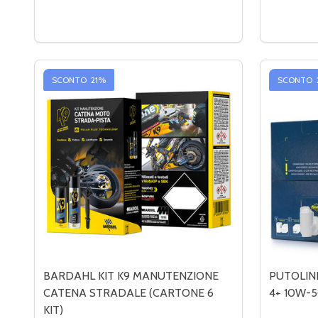
Quantità:
Quantità:
DIMINUIRE LA QUANTITÀ DI BARDAHL OLIO MOTOR
AUMENTA LA QUANTITÀ DI BARDAHL OLIO M
DIMINUI
AU
AGGIUNGI AL CARRELLO
SCONTO
21%
SCONTO
BARDAHL KIT K9 MANUTENZIONE
PUTOLIN
CATENA STRADALE (CARTONE 6
4+ 10W-5
KIT)