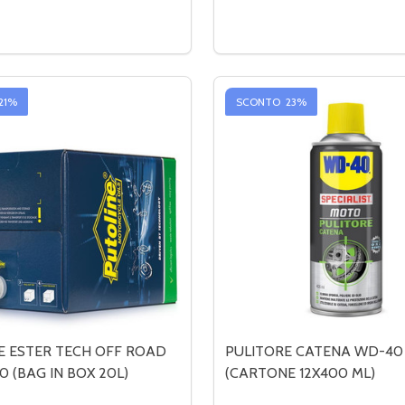
Quantità:
E 2T KTS COMPETITION (CARTONE 12X1L)
OTORE 2T KTS COMPETITION (CARTONE 12X1L)
RE LA QUANTITÀ DI KTM 250 SX (93-24) - KIT Z-RACE (FRENI 
MENTA LA QUANTITÀ DI KTM 250 SX (93-24) - KIT Z-RACE (F
DIMINUIRE LA QUANTITÀ DI
AUMENTA LA QUANTIT
OPZIONI
OPZIONI
21%
SCONTO
23%
E ESTER TECH OFF ROAD
PULITORE CATENA WD-40
0 (BAG IN BOX 20L)
(CARTONE 12X400 ML)