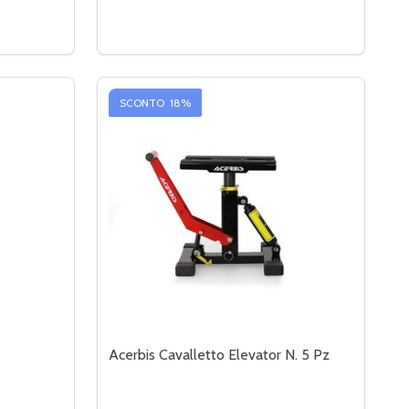
Quantità:
+ OLIO + CATENA + FILTRO)
RENI + OLIO + CATENA + FILTRO)
 KTM 125 SX (94-24) - KIT Z-RACE (FRENI + OLIO + CATENA 
À DI KTM 125 SX (94-24) - KIT Z-RACE (FRENI + OLIO + CAT
DIMINUIRE LA QUANTITÀ DI BARDAHL KIT
AUMENTA LA QUANTITÀ DI BARDAHL 
AGGIUNGI AL CARRELLO
SCONTO
18%
Acerbis Cavalletto Elevator N. 5 Pz