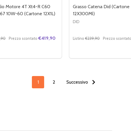
lio Motore 4T Xt4-R C60
Grasso Catena Did (Cartone
.67 10W-60 (Cartone 12X1L)
12X300Ml)
DID
€419,90
,90
Prezzo scontato
Listino
€239,90
Prezzo scontat
Quantità:
LLA XTF FORK 5W (CARTONE 12X1L)
RCELLA XTF FORK 5W (CARTONE 12X1L)
RE LA QUANTITÀ DI BARDAHL OLIO MOTORE 4T XT4-R C60 R
MENTA LA QUANTITÀ DI BARDAHL OLIO MOTORE 4T XT4-R C
DIMINUIRE LA QUANTITÀ
AUMENTA LA QUANT
AGGIUNGI AL CARRELLO
AGGIUNGI AL C
1
2
Successivo