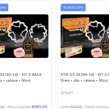
25%
SCONTO
25%
SX (93-24) - KIT Z-RACE
KTM 125 SX (94-24) - KIT Z
io + catena + filtro)
(freni + olio + catena + filtro)
ZETA KIT
€385,00
,00
Prezzo scontato
Listino
€512,00
Prezzo scontato