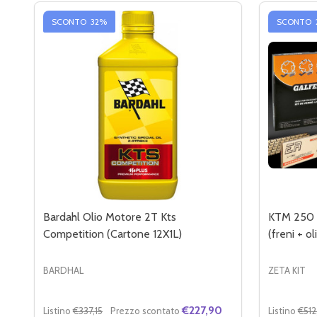
SCONTO
32%
SCONTO
Bardahl Olio Motore 2T Kts
KTM 250 
Competition (Cartone 12X1L)
(freni + ol
BARDHAL
ZETA KIT
€227,90
Listino
€337,15
Prezzo scontato
Listino
€512