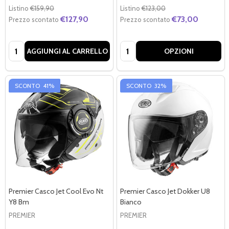
Listino
€159,90
Listino
€123,00
€127,90
€73,00
Prezzo scontato
Prezzo scontato
Quantità:
Quantità:
AGGIUNGI AL CARRELLO
OPZIONI
SCONTO
41%
SCONTO
32%
Premier Casco Jet Cool Evo Nt
Premier Casco Jet Dokker U8
Y8 Bm
Bianco
PREMIER
PREMIER