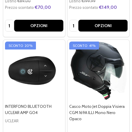
Listino
€89,00
Listino
€199,99
€70,00
€149,00
Prezzo scontato
Prezzo scontato
Quantità:
Quantità:
OPZIONI
OPZIONI
SCONTO
20%
SCONTO
41%
INTERFONO BLUETOOTH
Casco Moto Jet Doppia Visiera
UCLEAR AMP GO4
CGM 169A ILLI Mono Nero
Opaco
UCLEAR