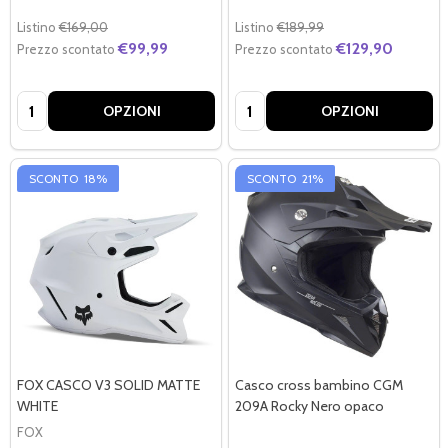
Listino
€169,00
Listino
€189,99
€99,99
€129,90
Prezzo scontato
Prezzo scontato
Quantità:
Quantità:
OPZIONI
OPZIONI
SCONTO
18%
SCONTO
21%
FOX CASCO V3 SOLID MATTE
Casco cross bambino CGM
WHITE
209A Rocky Nero opaco
FOX