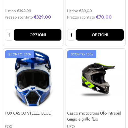
Listino
€399,99
Listino
€89,00
€329,00
€70,00
Prezzo scontato
Prezzo scontato
Quantità:
Quantità:
OPZIONI
OPZIONI
SCONTO
26%
SCONTO
18%
FOX CASCO V1 LEED BLUE
Casco motocross Ufo Intrepid
Grigio e giallo fluo
FOX
UFO