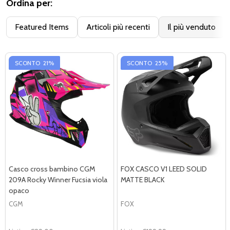
Ordina per:
Featured Items
Articoli più recenti
Il più venduto
SCONTO
21%
SCONTO
25%
Casco cross bambino CGM
FOX CASCO V1 LEED SOLID
209A Rocky Winner Fucsia viola
MATTE BLACK
opaco
CGM
FOX