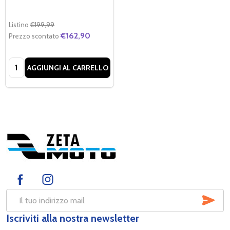
Listino
€199,99
€162,90
Prezzo scontato
Quantità:
AGGIUNGI AL CARRELLO
Footer
Start
SOT
Indirizzo
Iscriviti alla nostra newsletter
mail