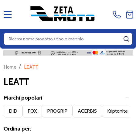
MENU
Cerca
CE
/
Home
LEATT
LEATT
Marchi popolari
Filter
DID
FOX
PROGRIP
ACERBIS
Kriptonite
By
Ordina per: