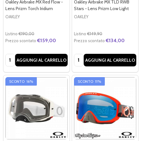
Oakley Airbrake MX Red Flow -
Oakley Airbrake MX TLD RWB
Lens Prizm Torch Iridium
Stars - Lens Prizm Low Light
OAKLEY
OAKLEY
Listino
€190,00
Listino
€149,90
€159,00
€134,00
Prezzo scontato
Prezzo scontato
Quantità:
Quantità:
AGGIUNGI AL CARRELLO
AGGIUNGI AL CARRELLO
SCONTO
16%
SCONTO
11%