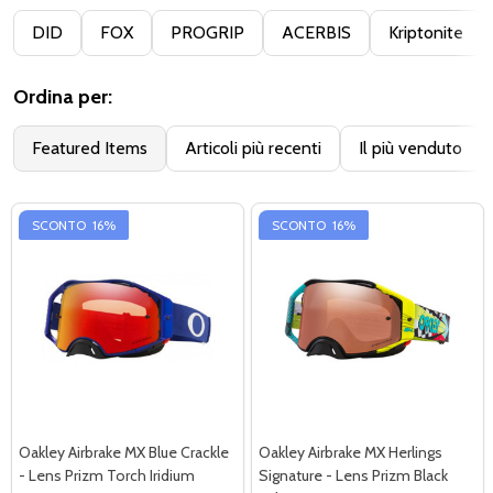
Filter
DID
FOX
PROGRIP
ACERBIS
Kriptonite
By
Ordina per:
Featured Items
Articoli più recenti
Il più venduto
SCONTO
16%
SCONTO
16%
Oakley Airbrake MX Blue Crackle
Oakley Airbrake MX Herlings
- Lens Prizm Torch Iridium
Signature - Lens Prizm Black