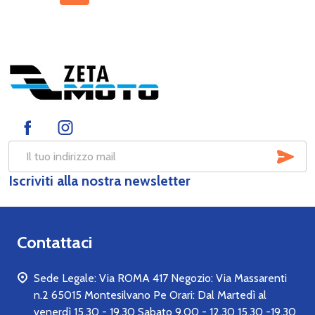
Footer
Start
SOT
Indirizzo
Iscriviti alla nostra newsletter
mail
Contattaci
Sede Legale: Via ROMA 417 Negozio: Via Massarenti
n.2 65015 Montesilvano Pe Orari: Dal Martedì al
venerdì 15.30 - 19.30 Sabato 9.00 - 12.30 15.30 -19.30