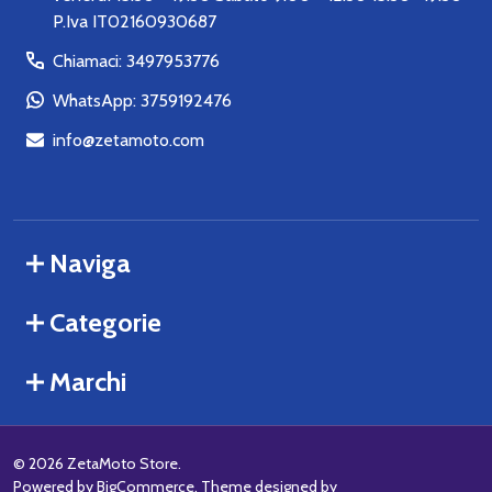
P.Iva IT02160930687
Chiamaci: 3497953776
WhatsApp: 3759192476
info@zetamoto.com
Naviga
Categorie
Marchi
©
2026
ZetaMoto Store.
Powered by
BigCommerce
. Theme designed by