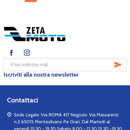
Footer
Start
SOT
Indirizzo
Iscriviti alla nostra newsletter
mail
Contattaci
Sede Legale: Via ROMA 417 Negozio: Via Massarenti
n.2 65015 Montesilvano Pe Orari: Dal Martedì al
venerdì 15.30 - 19.30 Sabato 9.00 - 12.30 15.30 -19.30