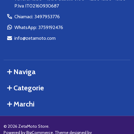
P.Iva IT02160930687
Chiamaci: 3497953776
WhatsApp: 3759192476
info@zetamoto.com
Naviga
Categorie
Marchi
©
2026
ZetaMoto Store.
Powered by
BigCommerce
. Theme designed by