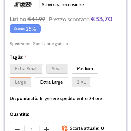
Scrivi una recensione
€33,70
Listino
€44,99
Prezzo scontato
25%
Sconto
Spedizione:
Spedizione gratuita
Taglia:
*
Extra Small
Small
Medium
Large
Extra Large
2 XL
Disponibilità:
In genere spedito entro 24 ore
Quantità:
Scorta attuale:
0
DIMINUIRE LA QUANTITÀ DI MAGLIA FOX 180 NITRO 
AUMENTA LA QUANTITÀ DI MAGLIA FOX